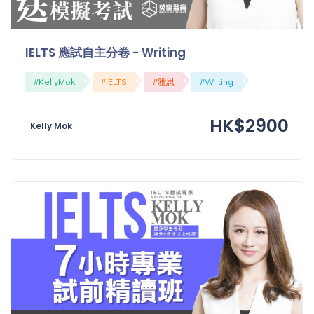
「同
時符
合所
IELTS 應試自主分卷 - Writing
有標
籤」
#KellyMok
#IELTS
#雅思
#Writing
精準
搜尋
HK$2900
Kelly Mok
篩選結果