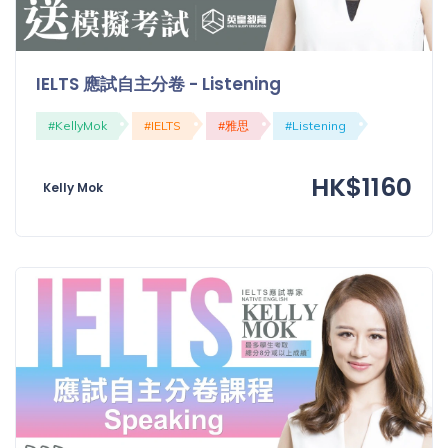
IELTS 應試自主分卷 - Listening
#KellyMok
#IELTS
#雅思
#Listening
HK$1160
Kelly Mok