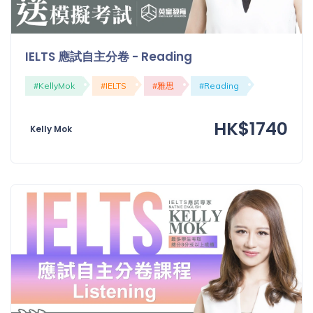
IELTS 應試自主分卷 - Reading
#KellyMok
#IELTS
#雅思
#Reading
HK$1740
Kelly Mok