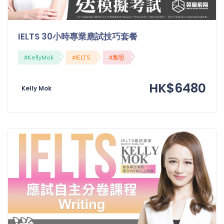
程
功
課
備
IELTS 30小時專業應試技巧套餐
考
我
#KellyMok
#IELTS
#雅思
導
的
師
優
價
HK$6480
惠
Kelly Mok
格
重
免費
設
(19)
密
碼
收費
(81)
登出
選
項