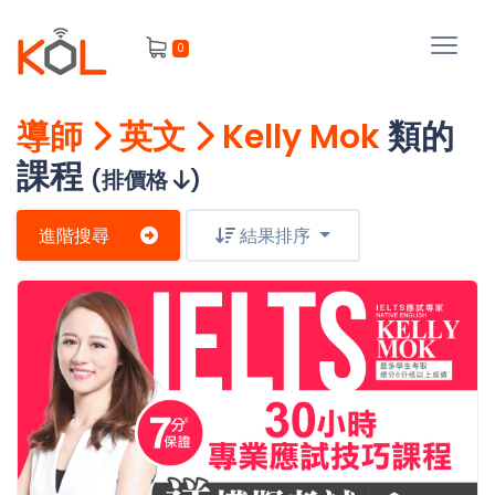
進
0
階
搜
尋
導師
英文
Kelly Mok
類的
會
課程
員
(排價格
)
進階搜尋
結果排序
我
的
主
課
題
程
補
我
習
課
的