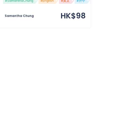
試
#SamanthaChung
#小組討論
#GroupDiscussion
#English
#英文
#升中
#面試
#
HK$98
Samantha Chung
費