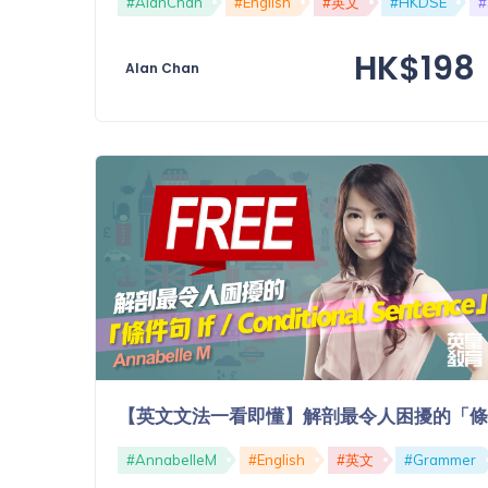
#AlanChan
#English
#英文
#HKDSE
功
備
課
HK$198
考
Alan Chan
我
導
的
師
優
價
格
惠
重
免費
設
(19)
密
碼
收費
(81)
登出
選
【英文文法一看即懂】解剖最令人困擾的「條件句 If /
項
#AnnabelleM
#English
#英文
#Grammer