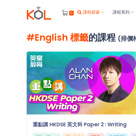
進
課程探索
課程系列
0
階
搜
尋
#English 標籤
的課程
(排價
會
員
我
的
主
題
課
程
補
習
我
重點講 HKDSE 英文科 Paper 2 : Writing
課
的
程