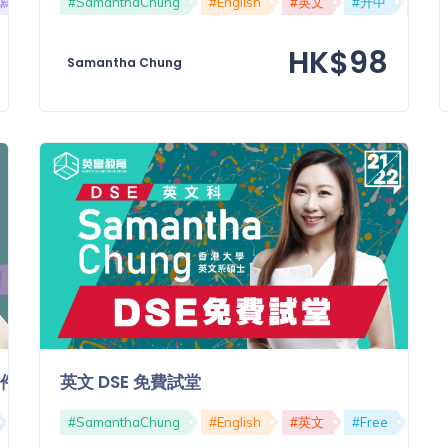
#寫作
#Writing
#SamanthaChung
#English
#英文
#升中
#面
HK$98
Samantha Chung
 Conditional Sentence」
英文 DSE 免費試堂
#文法
#SamanthaChung
#ConditionalSentence
#English
#英文
#Free
#免