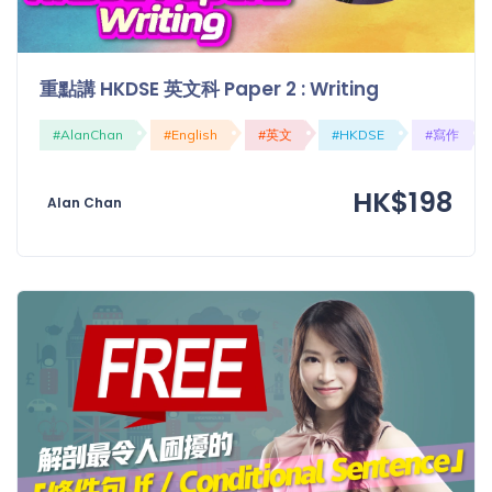
重點講 HKDSE 英文科 Paper 2 : Writing
#AlanChan
#English
#英文
#HKDSE
#寫作
HK$198
Alan Chan