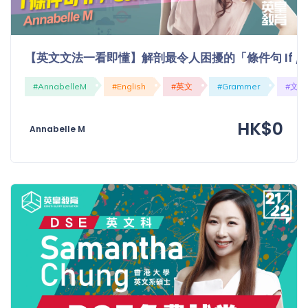
【英文文法一看即懂】解剖最令人困擾的「條件句 If / Cond
#AnnabelleM
#English
#英文
#Grammer
#文法
HK$0
Annabelle M