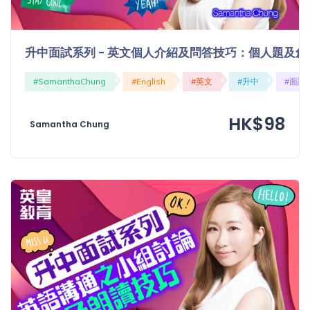
程
功
課
備
考
升中面試系列 - 英文個人介紹及問答技巧：個人題及創
我
導
#SamanthaChung
#English
#英文
#升中
#面試
的
師
優
價
HK$98
惠
Samantha Chung
格
重
免費
設
(19)
密
碼
收費
(81)
登出
選
項