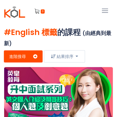
進
0
階
搜
尋
#English 標籤
的課程
(由經典到最
會
員
新)
進階搜尋
結果排序
我
的
主
課
題
程
補
我
習
課
的