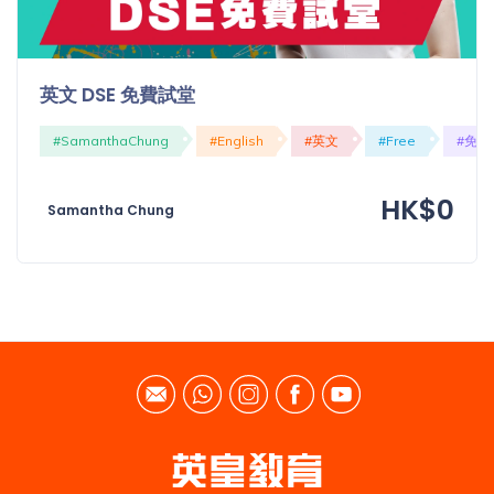
英文 DSE 免費試堂
#SamanthaChung
#English
#英文
#Free
#免費
HK$0
Samantha Chung