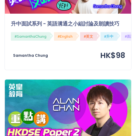
「同
時符
合所
升中面試系列 - 英語溝通之小組討論及朗讀技巧
有標
籤」
#SamanthaChung
#English
#英文
#升中
#面試
精準
搜尋
HK$98
Samantha Chung
篩選結果