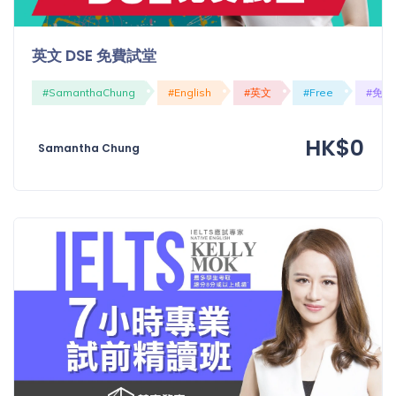
英文 DSE 免費試堂
#SamanthaChung
#English
#英文
#Free
#免費
HK$0
Samantha Chung