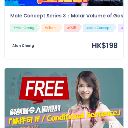
Mole Concept Series 3：Molar Volume 
#AlanCheng
#Chem
#化學
#MoleConcept
#犘
HK$198
Alan Cheng