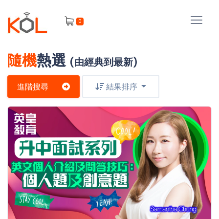
進
0
階
搜
尋
隨機
熱選
(由經典到最新)
會
員
進階搜尋
結果排序
我
的
主
課
題
程
補
我
習
課
的