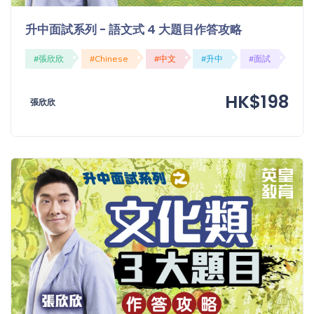
升中面試系列 - 語文式 4 大題目作答攻略
#張欣欣
#Chinese
#中文
#升中
#面試
HK$198
張欣欣