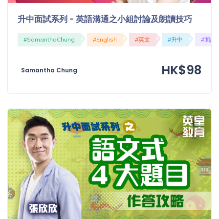
「同
升中面試系列 - 英語溝通之小組討論及朗讀技巧
時符
合所
#SamanthaChung
#English
#英文
#升中
#面試
有標
籤」
精準
HK$98
Samantha Chung
搜尋
篩選結果