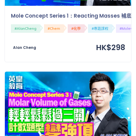
Mole Concept Series 1：Reacting Masses 補
#AlanCheng
#Chem
#化學
#專題課程
#MoleCo
HK$298
Alan Cheng