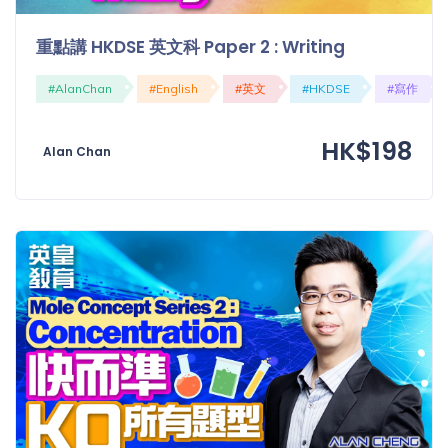
重點講 HKDSE 英文科 Paper 2 : Writing
#AlanChan
#English
#英文
#HKDSE
#寫作
HK$198
Alan Chan