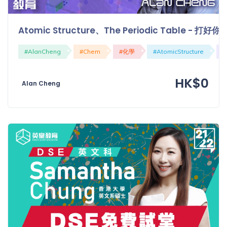
Atomic Structure、The Periodic Table - 打
#AlanCheng
#Chem
#化學
#AtomicStructure
#
HK$0
Alan Cheng