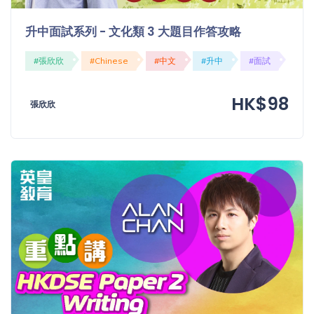
升中面試系列 - 文化類 3 大題目作答攻略
#張欣欣
#Chinese
#中文
#升中
#面試
HK$98
張欣欣