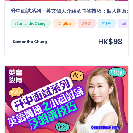
程
功
升中面試系列 - 英文個人介紹及問答技巧：個人題及創
課
備
考
#SamanthaChung
#English
#英文
#升中
#面試
我
導
的
HK$98
師
Samantha Chung
優
價
惠
格
重
免費
設
(19)
密
碼
收費
(81)
登出
選
項