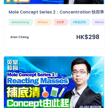
Mole Concept Series 2：Concentration 快而準
#AlanCheng
#Chem
#化學
#專題課程
#MoleCo
HK$298
Alan Cheng