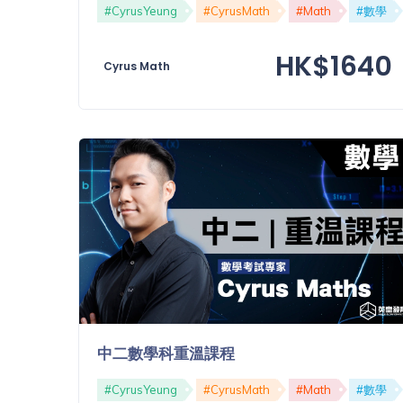
「同
#CyrusYeung
#CyrusMath
#Math
#數學
時符
合所
HK$1640
有標
Cyrus Math
籤」
精準
搜尋
篩選結果
中二數學科重溫課程
#CyrusYeung
#CyrusMath
#Math
#數學