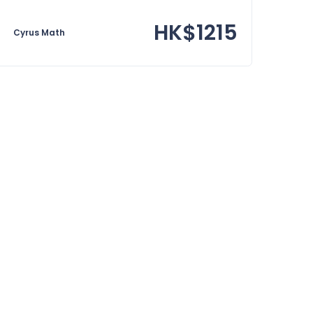
HK$1215
Cyrus Math
#Free
#免費