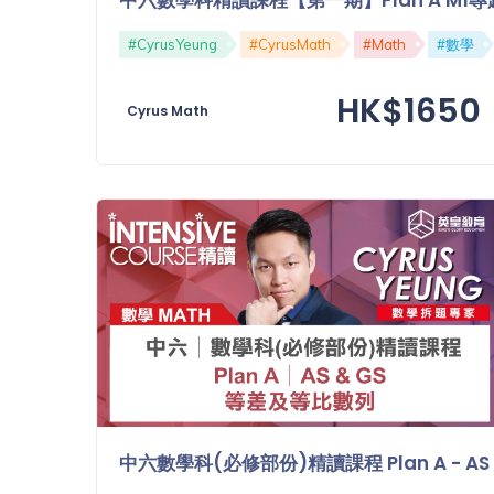
功
備
課
#CyrusYeung
#CyrusMath
#Math
#數學
考
HK$1650
我
Cyrus Math
導
的
師
優
價
格
惠
重
免費
設
(19)
密
碼
收費
(81)
登出
選
項
中六數學科(必修部份)精讀課程 Plan A - A