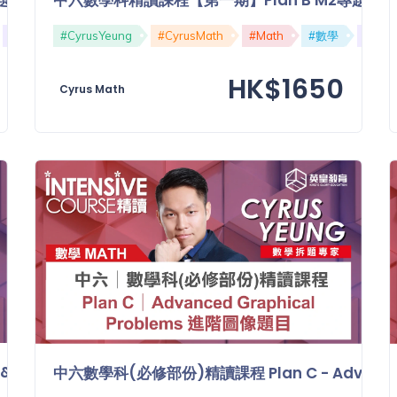
#精讀課程
#CyrusYeung
#M1
#CyrusMath
#Math
#數學
#精讀
HK$1650
Cyrus Math
S & GS 等差及等比數列
中六數學科(必修部份)精讀課程 Plan C - Advanced