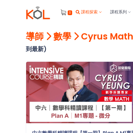
進
課程探索
課程系列
0
階
搜
尋
導師
數學
Cyrus Mat
會
員
到最新)
我
的
主
題
課
程
補
習
我
課
的
程
中六數學科精讀課程【第一期】Plan A M1專題