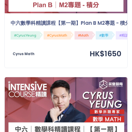
「同
時符
合所
中六數學科精讀課程【第一期】Plan B M2專題 - 積分
有標
籤」
#CyrusYeung
#CyrusMath
#Math
#數學
#精讀
精準
搜尋
HK$1650
Cyrus Math
篩選結果