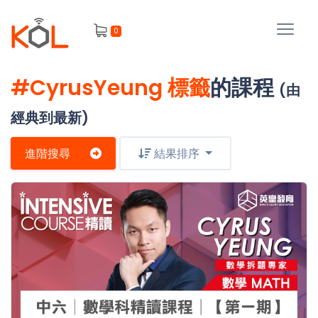
進
0
階
搜
尋
#CyrusYeung 標籤
的課程
(由
會
員
經典到最新)
進階搜尋
結果排序
我
的
主
課
題
程
補
我
習
課
的