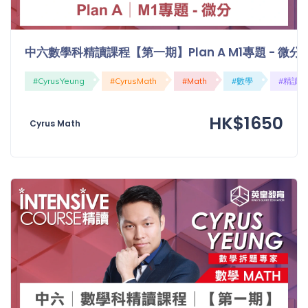
程
功
課
備
考
中六數學科精讀課程【第一期】Plan A M1專題 - 微分
我
導
#CyrusYeung
#CyrusMath
#Math
#數學
#精讀
的
師
優
價
HK$1650
惠
Cyrus Math
格
重
免費
設
(19)
密
碼
收費
(81)
登出
選
項