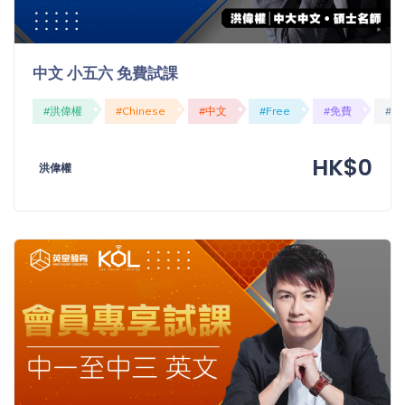
中文 小五六 免費試課
#洪偉權
#Chinese
#中文
#Free
#免費
#O
HK$0
洪偉權