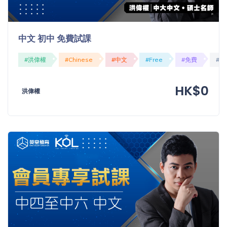
程
功
課
備
考
中文 初中 免費試課
我
導
#洪偉權
#Chinese
#中文
#Free
#免費
#O
的
師
優
價
HK$0
惠
洪偉權
格
重
免費
設
(19)
密
碼
收費
(81)
登出
選
項