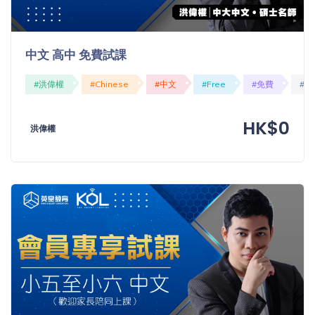
「同
時符
合所
中文 高中 免費試課
有標
籤」
#洪偉權
#Chinese
#中文
#Free
#免費
#O
精準
搜尋
HK$0
洪偉權
篩選結果