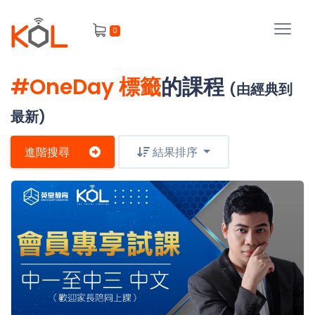
進
0
階
搜
尋
#OneDay 標籤
的課程
(由經典到
會
員
最新)
進階搜尋
結果排序
我
的
主
課
題
程
補
我
習
課
的