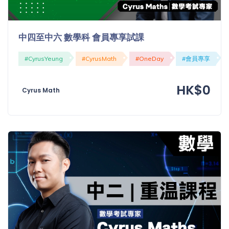
程
功
課
備
中四至中六 數學科 會員專享試課
考
我
#CyrusYeung
#CyrusMath
#OneDay
#會員專享
導
的
師
優
價
HK$0
惠
Cyrus Math
格
重
免費
設
(19)
密
碼
收費
(81)
登出
選
項