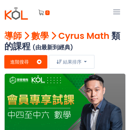
進
0
階
搜
尋
導師
數學
Cyrus Math
類
會
的課程
員
(由最新到經典)
進階搜尋
結果排序
我
的
主
課
題
程
補
我
習
課
的