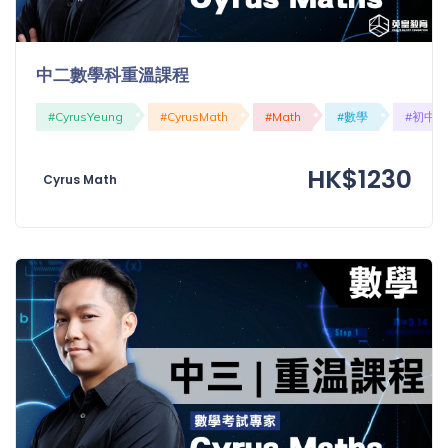
「同
時符
合所
中二數學科重溫課程
有標
籤」
#CyrusYeung
#CyrusMath
#Math
#數學
#初中
精準
搜尋
HK$1230
Cyrus Math
篩選結果