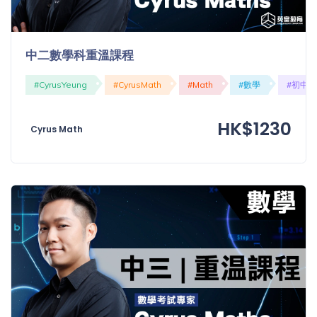
「同
時符
合所
中二數學科重溫課程
有標
籤」
#CyrusYeung
#CyrusMath
#Math
#數學
#初中
精準
搜尋
HK$1230
Cyrus Math
篩選結果