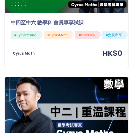
程
功
課
備
考
中四至中六 數學科 會員專享試課
我
導
#CyrusYeung
#CyrusMath
#OneDay
#會員專享
的
師
優
價
HK$0
惠
Cyrus Math
格
重
免費
設
(19)
密
碼
收費
(81)
登出
選
項