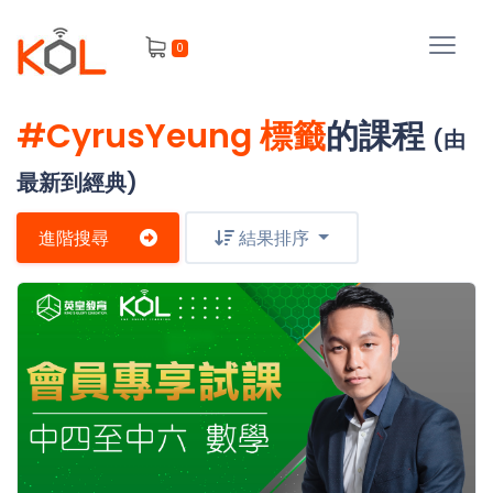
進
0
階
搜
尋
#CyrusYeung 標籤
的課程
(由
會
員
最新到經典)
進階搜尋
結果排序
我
的
主
課
題
程
補
我
習
課
的