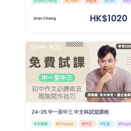
#AlanCheng
#Chem
#化學
#DSE
#化學
功
備
課
HK$1020
考
Alan Cheng
我
導
的
師
優
價
格
惠
重
免費
設
(19)
密
碼
收費
(81)
登出
選
24-25 中一至中三 中文科試堂課程
項
#洪偉權
#Chinese
#中文
#常規
#Regul