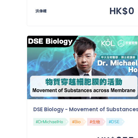
「同
HK$0
時符
洪偉權
合所
有標
籤」
精準
搜尋
篩選結果
DSE Biology - Movement of Subst
#DrMichaelHo
#Bio
#生物
#DSE