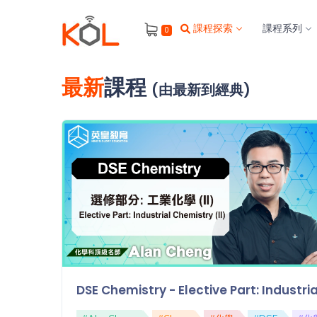
進
課程探索
課程系列
0
階
搜
尋
最新
課程
(由最新到經典)
會
員
我
的
主
題
課
程
補
習
我
DSE Chemistry - Elective Part: Indust
課
的
程