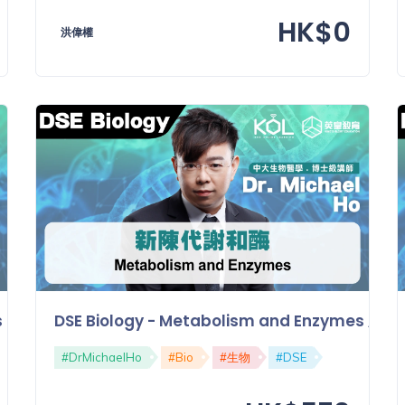
HK$0
洪偉權
ances across Membrane 物質穿越細胞膜的活動
DSE Biology - Metabolism and Enzymes 
#DrMichaelHo
#Bio
#生物
#DSE