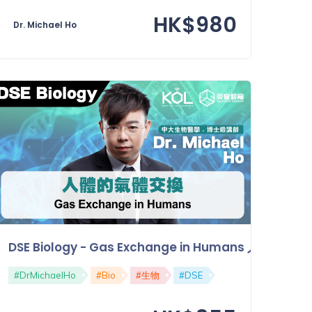
HK$980
Dr. Michael Ho
新陳代謝和酶
DSE Biology - Gas Exchange in Humans 人體的氣
#DrMichaelHo
#Bio
#生物
#DSE