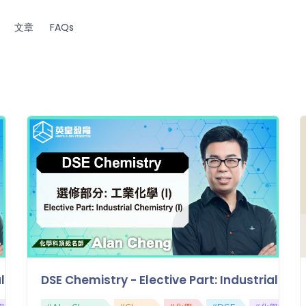
文章
FAQs
rial Chemistry (II) 選修部分: 工業化學 (II)
DSE Chemistry - Elective Part: Industrial 