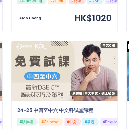
Elective
#AlanCheng
#Chem
#化學
#DSE
#化學Electiv
HK$1020
Alan Cheng
24-25 中四至中六 中文科試堂課程
ar
#KU高中常規
#洪偉權
#Chinese
#中文
#常規
#Regular