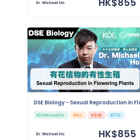
HK$855
Dr. Michael Ho
DSE Biology - Sexual Reproduction 
#DrMichaelHo
#Bio
#生物
#DSE
HK$855
Dr. Michael Ho