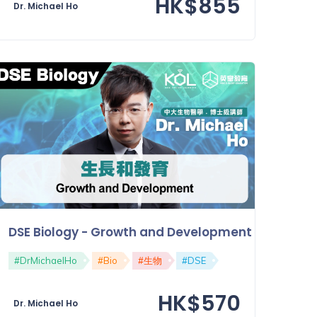
HK$855
Dr. Michael Ho
生殖
DSE Biology - Growth and Development 生長和發育
#DrMichaelHo
#Bio
#生物
#DSE
HK$570
Dr. Michael Ho