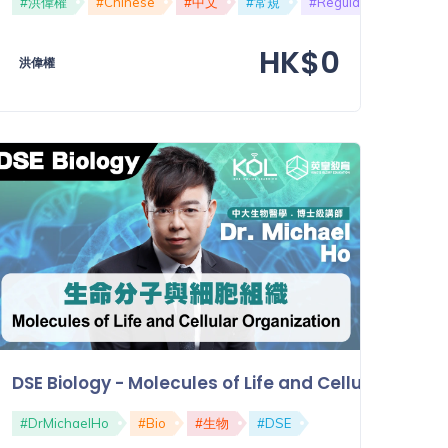
#洪偉權
#Chinese
#中文
#常規
#Regular
#KU高
e
HK$0
洪偉權
DSE Biology - Molecules of Life and Cellular
#DrMichaelHo
#Bio
#生物
#DSE
#KU高中常規