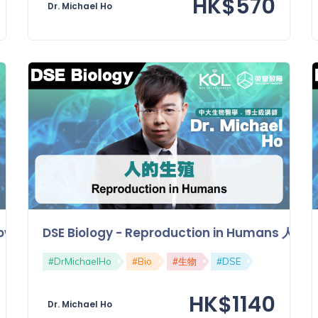
HK$570
Dr. Michael Ho
in Flowering Plants 有花植物的有性生殖
DSE Biology - Reproduction in Humans 人的
#DrMichaelHo
#Bio
#生物
#DSE
HK$1140
Dr. Michael Ho