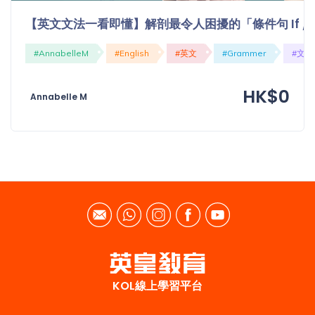
程
功
【英文文法一看即懂】解剖最令人困擾的「條件句 If / Cond
課
備
考
#AnnabelleM
#English
#英文
#Grammer
#文法
我
導
的
HK$0
師
Annabelle M
優
價
惠
格
重
免費
設
(19)
密
碼
收費
(81)
登出
選
KOL線上學習平台
項