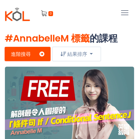
進
0
階
搜
尋
#AnnabelleM 標籤
的課程
會
員
進階搜尋
結果排序
我
的
主
課
題
程
補
我
習
課
的